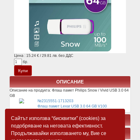
Цена : 15.24 € / 29.81 лв. без ДДС
бр.
ОПИСАНИЕ
Описание на продукта:
Флаш памет Philips Snow / Vivid USB 3.0 64
GB
№2315551-1713203
Флаш памет Lexar USB 3.0 64 GB V100
Сайтът използва “бисквитки” (cookies) за
СВЪРЗАНИ ПРОДУКТИ
подобряване на неговата ефективност.
Продължавайки използването му, Вие се
ЗАМЕСТВАЩИ ПРОДУКТИ