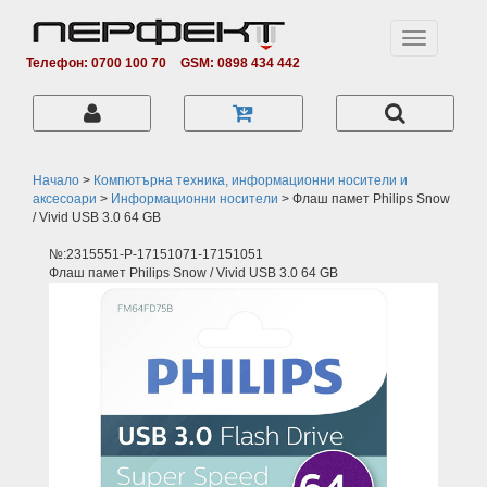
Toggle
navigation
Телефон: 0700 100 70
GSM: 0898 434 442
Начало
>
Компютърна техника, информационни носители и
аксесоари
>
Информационни носители
>
Флаш памет Philips Snow
/ Vivid USB 3.0 64 GB
№:2315551-P-17151071-17151051
Флаш памет Philips Snow / Vivid USB 3.0 64 GB