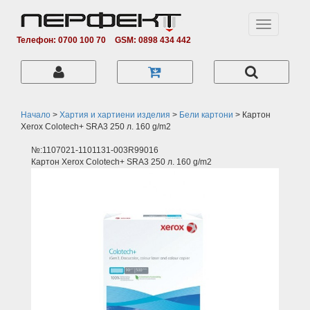
Toggle
navigation
Телефон: 0700 100 70
GSM: 0898 434 442
Начало
>
Хартия и хартиени изделия
>
Бели картони
>
Картон
Xerox Colotech+ SRА3 250 л. 160 g/m2
№:1107021-1101131-003R99016
Картон Xerox Colotech+ SRА3 250 л. 160 g/m2