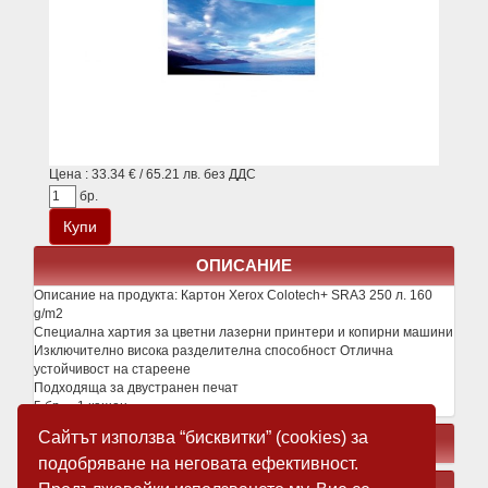
Цена : 33.34 € / 65.21 лв. без ДДС
бр.
ОПИСАНИЕ
Описание на продукта:
Картон Xerox Colotech+ SRА3 250 л. 160
g/m2
Специална хартия за цветни лазерни принтери и копирни машини
Изключително висока разделителна способност Отлична
устойчивост на стареене
Подходяща за двустранен печат
5 бр. = 1 кашон
Сайтът използва “бисквитки” (cookies) за
СВЪРЗАНИ ПРОДУКТИ
подобряване на неговата ефективност.