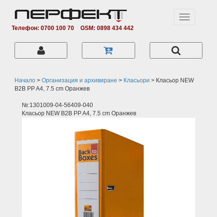
Toggle
navigation
Телефон: 0700 100 70
GSM: 0898 434 442
Начало
>
Организация и архивиране
>
Класьори
>
Класьор NEW
B2B PP A4, 7.5 cm Оранжев
№:1301009-04-56409-040
Класьор NEW B2B PP A4, 7.5 cm Оранжев