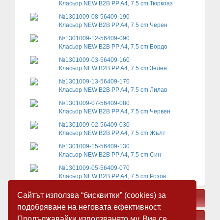
Класьор NEW B2B PP A4, 7.5 cm Тюркоаз
№1301009-08-56409-190
Класьор NEW B2B PP A4, 7.5 cm Черен
№1301009-12-56409-090
Класьор NEW B2B PP A4, 7.5 cm Бордо
№1301009-03-56409-160
Класьор NEW B2B PP A4, 7.5 cm Зелен
№1301009-13-56409-170
Класьор NEW B2B PP A4, 7.5 cm Лилав
№1301009-07-56409-080
Класьор NEW B2B PP A4, 7.5 cm Червен
№1301009-02-56409-030
Класьор NEW B2B PP A4, 7.5 cm Жълт
№1301009-15-56409-130
Класьор NEW B2B PP A4, 7.5 cm Син
№1301009-05-56409-070
Класьор NEW B2B PP A4, 7.5 cm Розов
Сайтът използва “бисквитки” (cookies) за
СВЪРЗАНИ ПРОДУКТИ
подобряване на неговата ефективност.
Продължавайки използването му, Вие се
ЗАМЕСТВАЩИ ПРОДУКТИ