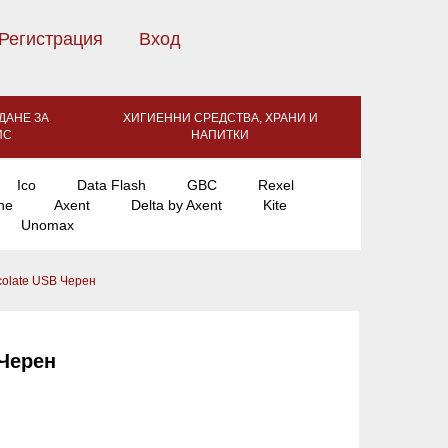
Регистрация
Вход
ДАНЕ ЗА
ХИГИЕННИ СРЕДСТВА, ХРАНИ И
ИС
НАПИТКИ
Ico
Data Flash
GBC
Rexel
ne
Axent
Delta by Axent
Kite
Unomax
olate USB Черен
 Черен