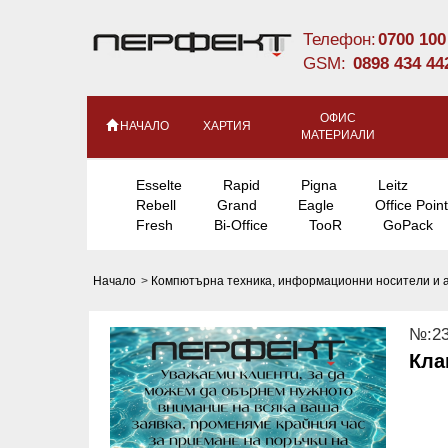
Телефон:
0700 100
GSM:
0898 434 44
ОФИС
НАЧАЛО
ХАРТИЯ
МАТЕРИАЛИ
Esselte
Rapid
Pigna
Leitz
Rebell
Grand
Eagle
Office Point
Fresh
Bi-Office
TooR
GoPack
Начало
>
Компютърна техника, информационни носители и 
№:23
Кла