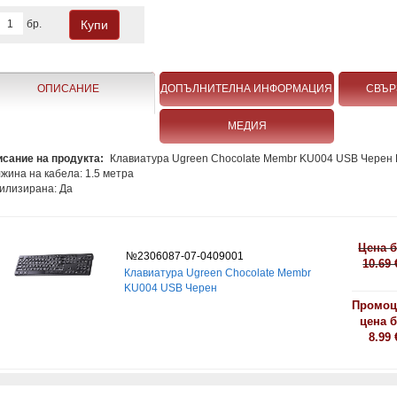
бр.
ОПИСАНИЕ
ДОПЪЛНИТЕЛНА ИНФОРМАЦИЯ
СВЪР
МЕДИЯ
сание на продукта:
Клавиатура Ugreen Chocolate Membr KU004 USB Черен
жина на кабела: 1.5 метра
илизирана: Да
Цена б
№2306087-07-0409001
10.69 
Клавиатура Ugreen Chocolate Membr
KU004 USB Черен
Промоц
цена б
8.99 