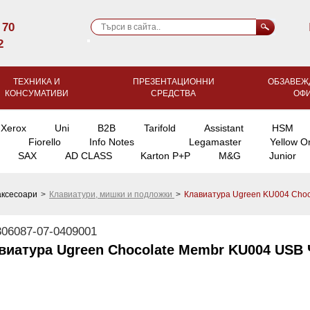
 70
2
ТЕХНИКА И
ПРЕЗЕНТАЦИОННИ
ОБЗАВЕЖ
КОНСУМАТИВИ
СРЕДСТВА
ОФ
Xerox
Uni
B2B
Tarifold
Assistant
HSM
Fiorello
Info Notes
Legamaster
Yellow O
SAX
AD CLASS
Karton P+P
M&G
Junior
аксесоари
>
Клавиатури, мишки и подложки
>
Клавиатура Ugreen KU004 Choc
06087-07-0409001
виатура Ugreen Chocolate Membr KU004 USB