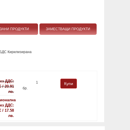
ЗАНИ ПРОДУКТИ
ЗАМЕСТВАЩИ ПРОДУКТИ
 БДС Кирилизирана
ез ДДС:
€ / 20.91
бр.
лв.
ионална
ез ДДС:
€ / 17.58
лв.