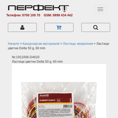
Toggle
navigation
Телефон: 0700 100 70
GSM: 0898 434 442
Начало
>
Канцеларски материали
>
Ластици, мокрилник
>
Ластици
цветни Delta 50 g, 60 mm
№:1911006-D4620
Ластици цветни Delta 50 g, 60 mm