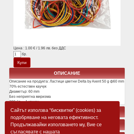
Цена : 1.00 € / 1.96 лв. без ДДС
бр.
ОПИСАНИЕ
Описание на продукта:
Ластици цветни Delta by Axent 50 g ф60 mm
70% естествен каучук
Диаметър: 60 mm
Без неприятна миризма
200 бр. = 1 кашон
Сайтът използва “бисквитки” (cookies) за
СВЪРЗАНИ ПРОДУКТИ
подобряване на неговата ефективност.
Продължавайки използването му, Вие се
ЗАМЕСТВАЩИ ПРОДУКТИ
съгласявате с нашата