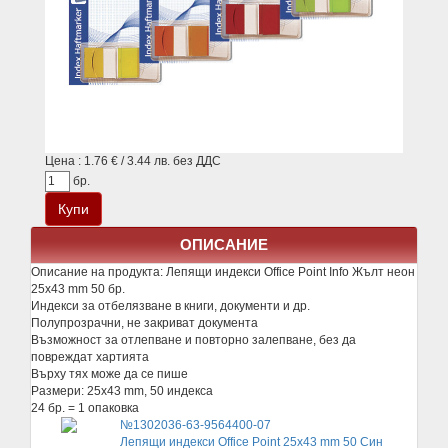
Цена : 1.76 € / 3.44 лв. без ДДС
бр.
ОПИСАНИЕ
Описание на продукта:
Лепящи индекси Office Point Info Жълт неон
25х43 mm 50 бр.
Индекси за отбелязване в книги, документи и др.
Полупрозрачни, не закриват документа
Възможност за отлепване и повторно залепване, без да
повреждат хартията
Върху тях може да се пише
Размери: 25x43 mm, 50 индекса
24 бр. = 1 опаковка
№1302036-63-9564400-07
Лепящи индекси Office Point 25х43 mm 50 Син