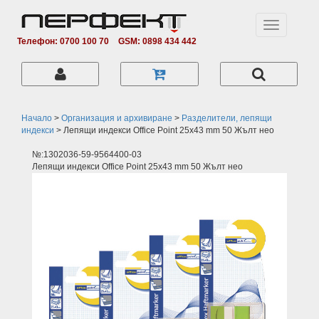
Toggle
navigation
Телефон: 0700 100 70
GSM: 0898 434 442
Начало
>
Организация и архивиране
>
Разделители, лепящи
индекси
>
Лепящи индекси Office Point 25х43 mm 50 Жълт нео
№:1302036-59-9564400-03
Лепящи индекси Office Point 25х43 mm 50 Жълт нео