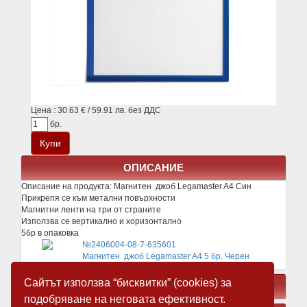
Цена : 30.63 € / 59.91 лв. без ДДС
бр.
ОПИСАНИЕ
Описание на продукта:
Магнитен джоб Legamaster A4 Син
Прикрепя се към метални повърхности
Магнитни ленти на три от страните
Използва се вертикално и хоризонтално
5бр в опаковка
№2406004-08-7-635601
Магнитен джоб Legamaster A4 5 бр. Черен
Сайтът използва “бисквитки” (cookies) за
СВЪРЗАНИ ПРОДУКТИ
подобряване на неговата ефективност.