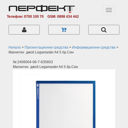
Toggle
navigation
Телефон: 0700 100 70
GSM: 0898 434 442
Начало
>
Презентационни средства
>
Информационни средства
>
Магнитен джоб Legamaster A4 5 бр.Син
№:2406004-06-7-635603
Магнитен джоб Legamaster A4 5 бр.Син