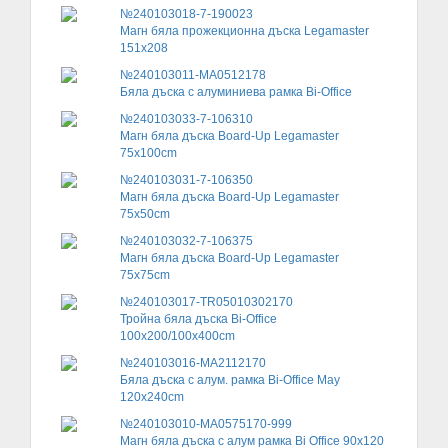
№240103018-7-190023
Магн бяла прожекционна дъска Legamaster
151x208
№240103011-MA0512178
Бяла дъска с алуминиева рамка Bi-Office
№240103033-7-106310
Магн бяла дъска Board-Up Legamaster
75х100cm
№240103031-7-106350
Магн бяла дъска Board-Up Legamaster
75х50cm
№240103032-7-106375
Магн бяла дъска Board-Up Legamaster
75х75cm
№240103017-TR05010302170
Тройна бяла дъска Bi-Office
100x200/100x400cm
№240103016-MA2112170
Бяла дъска с алум. рамка Bi-Office May
120х240cm
№240103010-MA0575170-999
Магн бяла дъска с алум рамка Bi Office 90х120