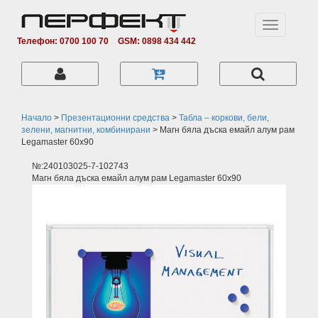
Toggle
navigation
Телефон: 0700 100 70
GSM: 0898 434 442
Начало
>
Презентационни средства
>
Табла – коркови, бели,
зелени, магнитни, комбинирани
>
Магн бяла дъска емайл алум рам
Legamaster 60х90
№:240103025-7-102743
Магн бяла дъска емайл алум рам Legamaster 60х90