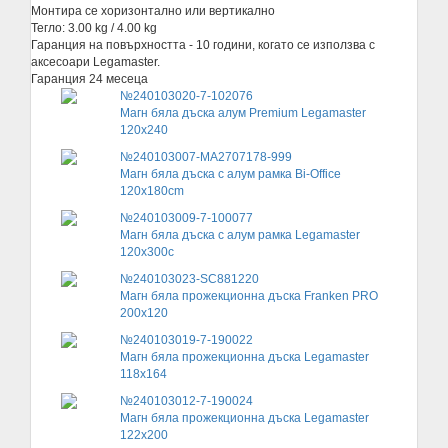
Монтира се хоризонтално или вертикално
Тегло: 3.00 kg / 4.00 kg
Гаранция на повърхността - 10 години, когато се използва с
аксесоари Legamaster.
Гаранция 24 месеца
№240103020-7-102076
Магн бяла дъска алум Premium Legamaster
120х240
№240103007-MA2707178-999
Магн бяла дъска с алум рамка Bi-Office
120x180cm
№240103009-7-100077
Магн бяла дъска с алум рамка Legamaster
120x300c
№240103023-SC881220
Магн бяла прожекционна дъска Franken PRO
200x120
№240103019-7-190022
Магн бяла прожекционна дъска Legamaster
118x164
№240103012-7-190024
Магн бяла прожекционна дъска Legamaster
122x200