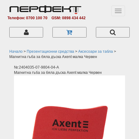
Toggle
navigation
Телефон: 0700 100 70
GSM: 0898 434 442
Начало
>
Презентационни средства
>
Аксесоари за табла
>
Магнитна гъба за бяла дъска Axent малка Червен
№:2404035-07-9804-04-A
Магнитна гъба за бяла дъска Axent малка Червен