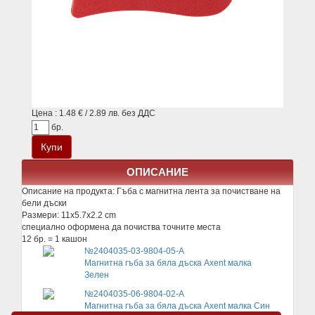
Цена : 1.48 € / 2.89 лв. без ДДС
бр.
ОПИСАНИЕ
Описание на продукта:
Гъба с магнитна лента за почистване на
бели дъски
Размери: 11x5.7x2.2 cm
специално оформена да почиства точните места
12 бр. = 1 кашон
№2404035-03-9804-05-A
Магнитна гъба за бяла дъска Axent малка
Зелен
№2404035-06-9804-02-A
Магнитна гъба за бяла дъска Axent малка Син