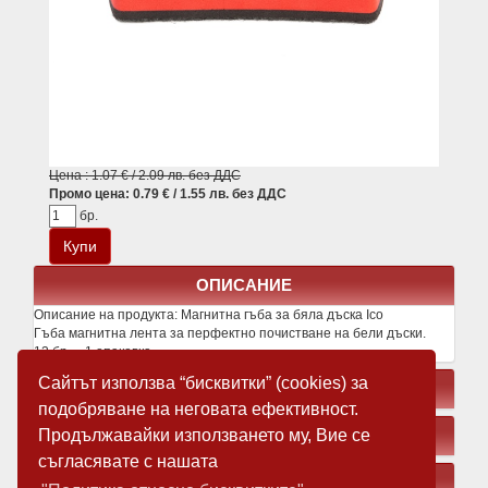
Цена : 1.07 € / 2.09 лв. без ДДС
Промо цена: 0.79 € / 1.55 лв. без ДДС
бр.
ОПИСАНИЕ
Описание на продукта:
Магнитна гъба за бяла дъска Ico
Гъба магнитна лента за перфектно почистване на бели дъски.
12 бр. = 1 опаковка
Сайтът използва “бисквитки” (cookies) за
СВЪРЗАНИ ПРОДУКТИ
подобряване на неговата ефективност.
Продължавайки използването му, Вие се
ЗАМЕСТВАЩИ ПРОДУКТИ
съгласявате с нашата
МЕДИЯ