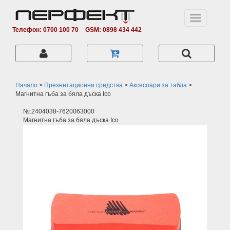
Toggle
navigation
Телефон: 0700 100 70
GSM: 0898 434 442
Начало
>
Презентационни средства
>
Аксесоари за табла
>
Магнитна гъба за бяла дъска Ico
№:2404038-7620063000
Магнитна гъба за бяла дъска Ico