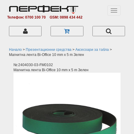
Toggle
navigation
Телефон: 0700 100 70
GSM: 0898 434 442
Начало
>
Презентационни средства
>
Аксесоари за табла
>
Магнитна лента Bi-Office 10 mm x 5 m Зелен
№:2404030-03-FM0102
Магнитна лента Bi-Office 10 mm x 5 m Зелен