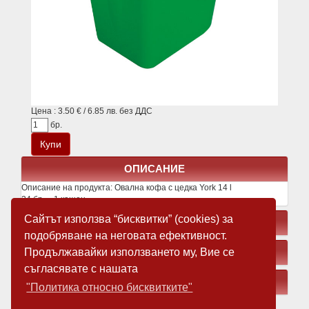
Цена : 3.50 € / 6.85 лв. без ДДС
бр.
ОПИСАНИЕ
Описание на продукта:
Овална кофа с цедка York 14 l
24 бр. = 1 кашон
Сайтът използва “бисквитки” (cookies) за
СВЪРЗАНИ ПРОДУКТИ
подобряване на неговата ефективност.
Продължавайки използването му, Вие се
ЗАМЕСТВАЩИ ПРОДУКТИ
съгласявате с нашата
МЕДИЯ
"Политика относно бисквитките"