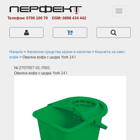
Toggle
navigation
Телефон: 0700 100 70
GSM: 0898 434 442
Начало
>
Хигиенни средства храни и напитки
>
Кошчета за смет,
кофи
>
Овална кофа с цедка York 14 l
№:2707057-01-7001
Овална кофа с цедка York 14 l