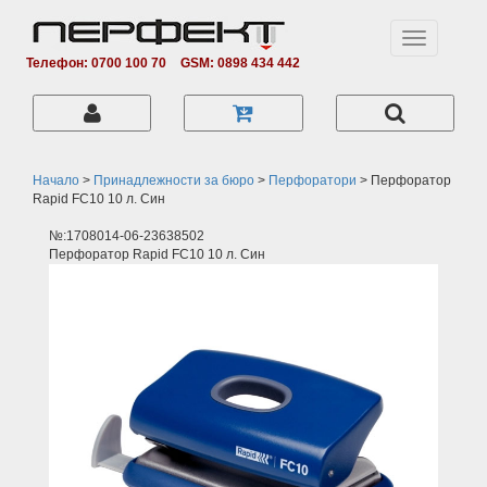
Toggle
navigation
Телефон: 0700 100 70
GSM: 0898 434 442
Начало
>
Принадлежности за бюро
>
Перфоратори
>
Перфоратор
Rapid FC10 10 л. Син
№:1708014-06-23638502
Перфоратор Rapid FC10 10 л. Син