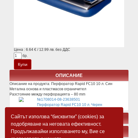
Цена : 6.64 € / 12.99 лв. без ДДС
бр.
ОПИСАНИЕ
Описание на продукта:
Перфоратор Rapid FC10 10 л. Син
Метална основа и пластмасов ограничител
Разстояние между перфорацията – 80 mm
№1708014-08-23638501
Перфоратор Rapid FC10 10 л. Черен
Сайтът използва “бисквитки” (cookies) за
СВЪРЗАНИ ПРОДУКТИ
подобряване на неговата ефективност.
Продължавайки използването му, Вие се
ЗАМЕСТВАЩИ ПРОДУКТИ