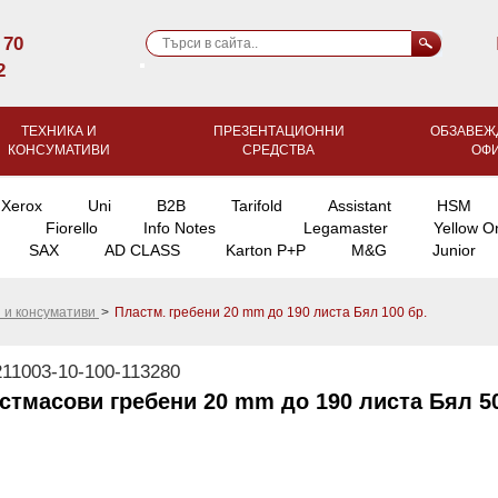
 70
2
ТЕХНИКА И
ПРЕЗЕНТАЦИОННИ
ОБЗАВЕЖ
КОНСУМАТИВИ
СРЕДСТВА
ОФ
Xerox
Uni
B2B
Tarifold
Assistant
HSM
Fiorello
Info Notes
Legamaster
Yellow O
SAX
AD CLASS
Karton P+P
M&G
Junior
 и консумативи
>
Пластм. гребени 20 mm до 190 листа Бял 100 бр.
11003-10-100-113280
стмасови гребени 20 mm до 190 листа Бял 50