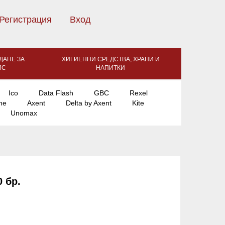
Регистрация
Вход
ДАНЕ ЗА
ХИГИЕННИ СРЕДСТВА, ХРАНИ И
ИС
НАПИТКИ
Ico
Data Flash
GBC
Rexel
ne
Axent
Delta by Axent
Kite
Unomax
 бр.