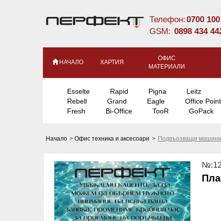
Телефон:
0700 100
GSM:
0898 434 44
ОФИС
НАЧАЛО
ХАРТИЯ
МАТЕРИАЛИ
Esselte
Rapid
Pigna
Leitz
Rebell
Grand
Eagle
Office Point
Fresh
Bi-Office
TooR
GoPack
Начало
>
Офис техника и аксесоари
>
Подвързващи машини
№:12
Пла