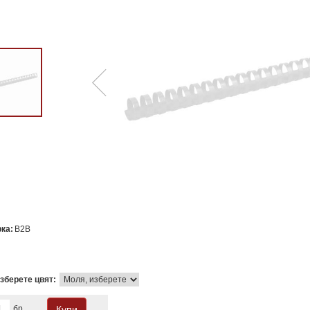
ка:
B2B
зберете цвят:
бр.