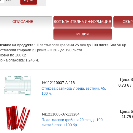
ОПИСАНИЕ
ДОПЪЛНИТЕЛНА ИНФОРМАЦИЯ
СВЪР
МЕДИЯ
сание на продукта:
Пластмасови гребени 25 mm до 190 листа Бял 50 бр.
стмасови спирали 21 ринга - Ф 20 - до 190 листа
ковка по 100 бр.
о на опаковка: 1.246 кг.
Цена б
№112110037-А-118
0.73 € /
Стокова разписка 7 реда, вестник, А5,
100 л.
Цена б
№1211003-07-113284
11.75 
Пластмасови гребени 20 mm до 190
листа Червен 100 бр.