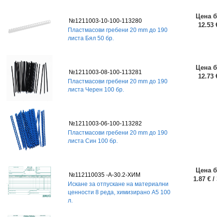
Цена б
№1211003-10-100-113280
12.53 
Пластмасови гребени 20 mm до 190
листа Бял 50 бр.
Цена б
№1211003-08-100-113281
12.73 
Пластмасови гребени 20 mm до 190
листа Черен 100 бр.
№1211003-06-100-113282
Пластмасови гребени 20 mm до 190
листа Син 100 бр.
Цена б
№112110035 -А-30.2-ХИМ
1.87 € /
Искане за отпускане на материални
ценности 8 реда, химизирано А5 100
л.