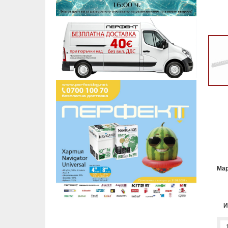
Мар
И