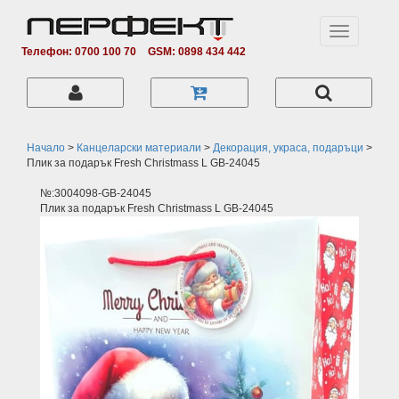
Toggle
navigation
Телефон: 0700 100 70
GSM: 0898 434 442
Начало
>
Канцеларски материали
>
Декорация, украса, подаръци
>
Плик за подарък Fresh Christmass L GB-24045
№:3004098-GB-24045
Плик за подарък Fresh Christmass L GB-24045