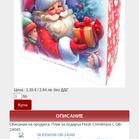
Цена : 1.35 € / 2.64 лв. без ДДС
бр.
ОПИСАНИЕ
Описание на продукта:
Плик за подарък Fresh Christmass L GB-
24045
№3004098-GB-24048