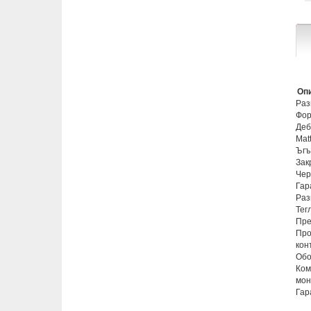
Опи
Раз
Фор
Деб
Mat
Ъгъ
Зак
Чер
Гар
Раз
Тегл
Пре
Про
кон
Обо
Ком
мон
Гар