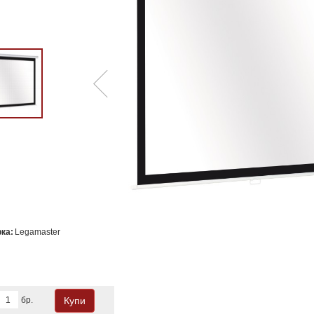
ка:
Legamaster
бр.