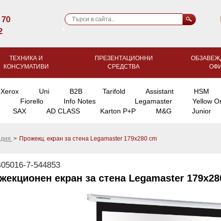
 70
2
ТЕХНИКА И
ПРЕЗЕНТАЦИОННИ
ОБЗАВЕЖ
КОНСУМАТИВИ
СРЕДСТВА
ОФ
Xerox
Uni
B2B
Tarifold
Assistant
HSM
Fiorello
Info Notes
Legamaster
Yellow O
SAX
AD CLASS
Karton P+P
M&G
Junior
едия
>
Прожекц. екран за стена Legamaster 179х280 cm
05016-7-544853
жекционен екран за стена Legamaster 179х28