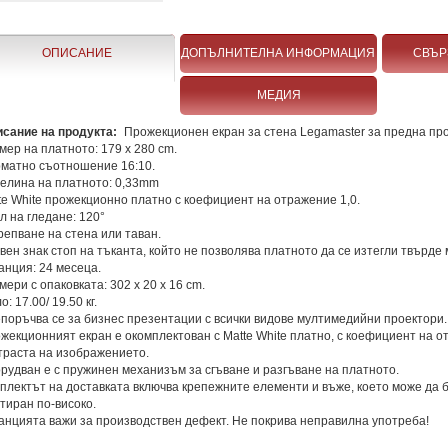
ОПИСАНИЕ
ДОПЪЛНИТЕЛНА ИНФОРМАЦИЯ
СВЪР
МЕДИЯ
сание на продукта:
Прожекционен екран за стена Legamaster за предна пр
мер на платното: 179 x 280 cm.
матно съотношение 16:10.
елина на платното: 0,33mm
te White прожекционно платно с коефициент на отражение 1,0.
л на гледане: 120°
репване на стена или таван.
вен знак стоп на тъканта, който не позволява платното да се изтегли твърде 
анция: 24 месеца.
мери с опаковката: 302 x 20 x 16 cm.
о: 17.00/ 19.50 кг.
поръчва се за бизнес презентации с всички видове мултимедийни проектори.
жекционният екран е окомплектован с Matte White платно, с коефициент на отр
траста на изображението.
рудван е с пружинен механизъм за сгъване и разгъване на платното.
плектът на доставката включва крепежните елементи и въже, което може да б
тиран по-високо.
анцията важи за производствен дефект. Не покрива неправилна употреба!