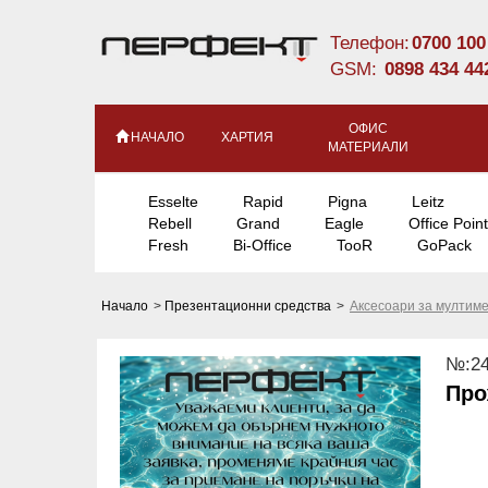
Телефон:
0700 100
GSM:
0898 434 44
ОФИС
НАЧАЛО
ХАРТИЯ
МАТЕРИАЛИ
Esselte
Rapid
Pigna
Leitz
Rebell
Grand
Eagle
Office Point
Fresh
Bi-Office
TooR
GoPack
Начало
>
Презентационни средства
>
Аксесоари за мултим
№:24
Про