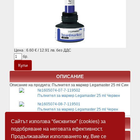
Цена : 6.60 € / 12.91 лв. без ДДС
бр.
ОПИСАНИЕ
Описание на продукта:
Пълнител за маркер Legamaster 25 ml Син
№1605074-07-7-119502
Пълнител за маркер Legamaster 25 ml Червен
№1605074-08-7-119501
Пълнител за маркер Legamaster 25 ml Черен
Сайтът използва “бисквитки” (cookies) за
СВЪРЗАНИ ПРОДУКТИ
подобряване на неговата ефективност.
Продължавайки използването му, Вие се
ЗАМЕСТВАЩИ ПРОДУКТИ