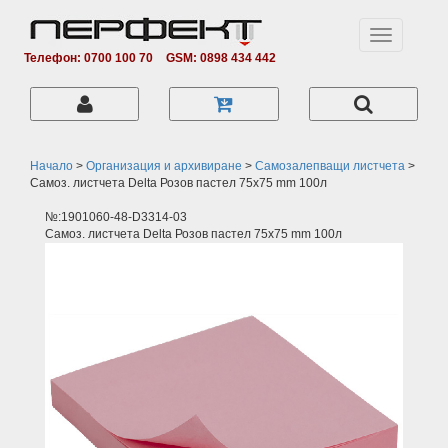
Toggle
navigation
Телефон: 0700 100 70
GSM: 0898 434 442
Начало
>
Организация и архивиране
>
Самозалепващи листчета
>
Самоз. листчета Delta Розов пастел 75х75 mm 100л
№:1901060-48-D3314-03
Самоз. листчета Delta Розов пастел 75х75 mm 100л