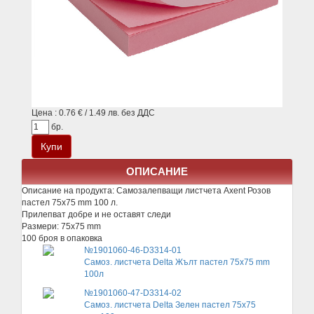
Цена : 0.76 € / 1.49 лв. без ДДС
бр.
ОПИСАНИЕ
Описание на продукта:
Самозалепващи листчета Axent Розов
пастел 75х75 mm 100 л.
Прилепват добре и не оставят следи
Размери: 75x75 mm
100 броя в опаковка
№1901060-46-D3314-01
Самоз. листчета Delta Жълт пастел 75х75 mm
100л
№1901060-47-D3314-02
Самоз. листчета Delta Зелен пастел 75х75