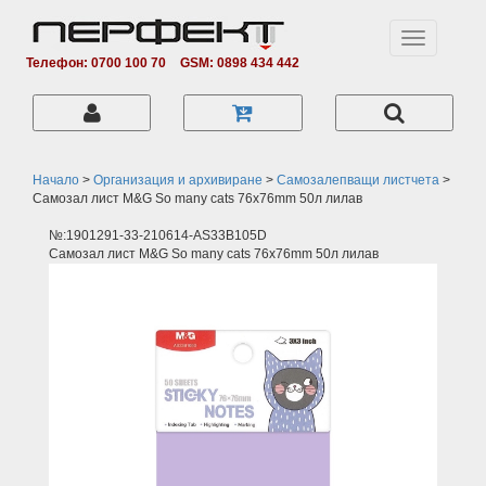
Toggle
navigation
Телефон: 0700 100 70
GSM: 0898 434 442
Начало
>
Организация и архивиране
>
Самозалепващи листчета
>
Самозал лист M&G So many cats 76x76mm 50л лилав
№:1901291-33-210614-AS33B105D
Самозал лист M&G So many cats 76x76mm 50л лилав