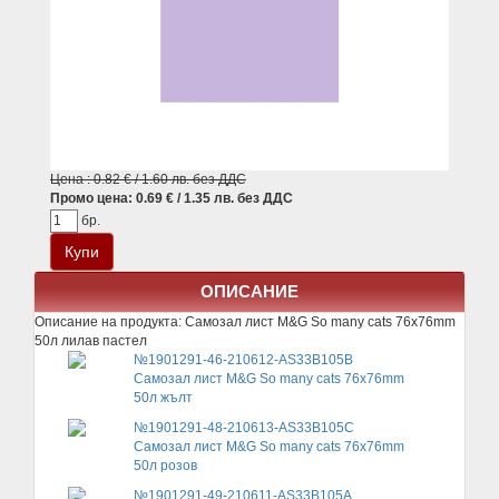
Цена : 0.82 € / 1.60 лв. без ДДС
Промо цена: 0.69 € / 1.35 лв. без ДДС
бр.
ОПИСАНИЕ
Описание на продукта:
Самозал лист M&G So many cats 76x76mm
50л лилав пастел
№1901291-46-210612-AS33B105B
Самозал лист M&G So many cats 76x76mm
50л жълт
№1901291-48-210613-AS33B105C
Самозал лист M&G So many cats 76x76mm
50л розов
№1901291-49-210611-AS33B105A