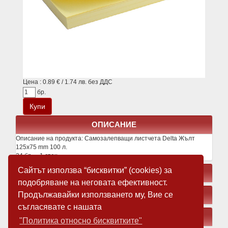
Цена : 0.89 € / 1.74 лв. без ДДС
бр.
ОПИСАНИЕ
Описание на продукта:
Самозалепващи листчета Delta Жълт
125x75 mm 100 л.
24 бр. = 1 стек
Сайтът използва “бисквитки” (cookies) за
СВЪРЗАНИ ПРОДУКТИ
подобряване на неговата ефективност.
Продължавайки използването му, Вие се
ЗАМЕСТВАЩИ ПРОДУКТИ
съгласявате с нашата
МЕДИЯ
"Политика относно бисквитките"