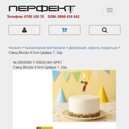
Toggle
navigation
Телефон: 0700 100 70
GSM: 0898 434 442
Начало
>
Канцеларски материали
>
Декорация, украса, подаръци
>
Свещ Blocks 4.5cm Цифра 7, 1бр.
№:3003096-7-20042-BH-SPK7
Свещ Blocks 4.5cm Цифра 7, 1бр.