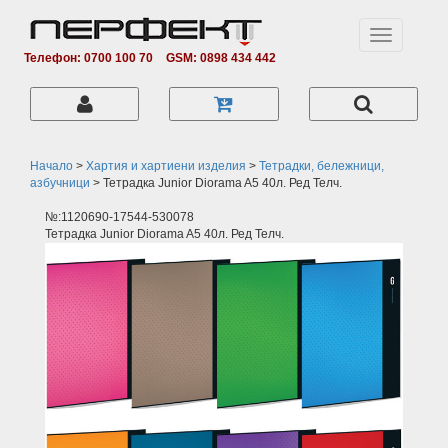
Toggle
navigation
Телефон: 0700 100 70
GSM: 0898 434 442
Начало
>
Хартия и хартиени изделия
>
Тетрадки, бележници,
азбучници
>
Тетрадка Junior Diorama A5 40л. Ред Телч.
№:1120690-17544-530078
Тетрадка Junior Diorama A5 40л. Ред Телч.