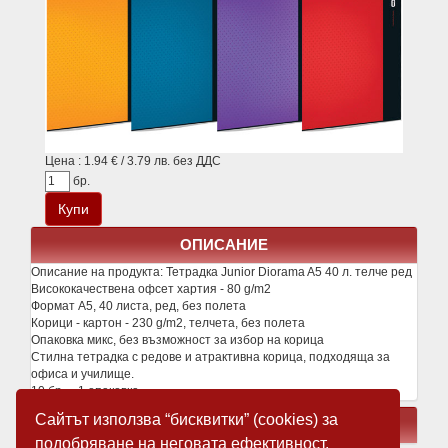
Цена : 1.94 € / 3.79 лв. без ДДС
бр.
ОПИСАНИЕ
Описание на продукта:
Тетрадка Junior Diorama A5 40 л. телче ред
Висококачествена офсет хартия - 80 g/m2
Формат А5, 40 листа, ред, без полета
Корици - картон - 230 g/m2, телчета, без полета
Опаковка микс, без възможност за избор на корица
Стилна тетрадка с редове и атрактивна корица, подходяща за
офиса и училище.
10 бр. = 1 опаковка
Сайтът използва “бисквитки” (cookies) за
СВЪРЗАНИ ПРОДУКТИ
подобряване на неговата ефективност.