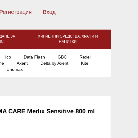
Регистрация
Вход
ДАНЕ ЗА
ХИГИЕННИ СРЕДСТВА, ХРАНИ И
ИС
НАПИТКИ
Ico
Data Flash
GBC
Rexel
ne
Axent
Delta by Axent
Kite
Unomax
A CARE Medix Sensitive 800 ml