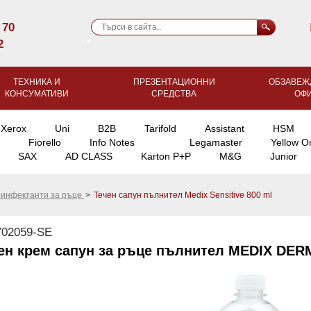
 70
2
ТЕХНИКА И
ПРЕЗЕНТАЦИОННИ
ОБЗАВЕЖ
КОНСУМАТИВИ
СРЕДСТВА
ОФ
Xerox
Uni
B2B
Tarifold
Assistant
HSM
Fiorello
Info Notes
Legamaster
Yellow O
SAX
AD CLASS
Karton P+P
M&G
Junior
зинфектанти за ръце
>
Течен сапун пълнител Medix Sensitive 800 ml
02059-SE
ен крем сапун за ръце пълнител MEDIX DERM