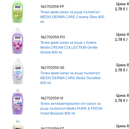
Цена б
№2702059-PF
1.78 € /
Течен крем сапун за ръце пълнител
MEDIX DERMA CARE Creamy Olive 800
ml
Цена б
№2702059-PO
1.78 € /
Течен крем сапун за ръце с помпа
Medix CREAM COLLECTION Gentle
Orchid 800 ml
Цена б
№2702059-SE
1.78 € /
Tечен крем сапун за ръце пълнител
MEDIX DERMA CARE Medix Sensitive
800 ml
Цена б
№2702059-VI
1.78 € /
Течен антибактериален гел сапун за
ръце пълнител Medix PURE & FRESH
Violet Blossom 800 ml
Цена б
№2702059-FT