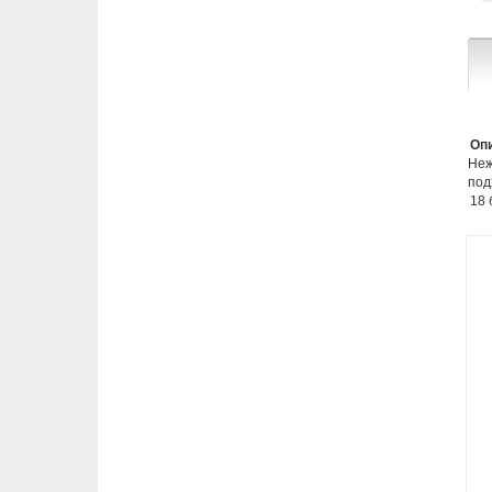
Опи
Неж
под
18 