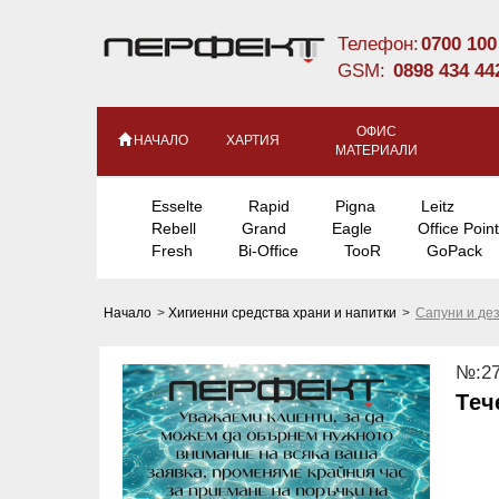
Телефон:
0700 100
GSM:
0898 434 44
ОФИС
НАЧАЛО
ХАРТИЯ
МАТЕРИАЛИ
Esselte
Rapid
Pigna
Leitz
Rebell
Grand
Eagle
Office Point
Fresh
Bi-Office
TooR
GoPack
Начало
>
Хигиенни средства храни и напитки
>
Сапуни и де
№:27
Tеч