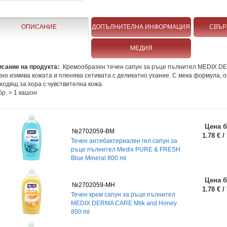
ОПИСАНИЕ
ДОПЪЛНИТЕЛНА ИНФОРМАЦИЯ
СВЪР
МЕДИЯ
сание на продукта:
Кремообразен течен сапун за ръце пълнител MEDIX DE
но измива кожата и пленява сетивата с деликатно ухание. С мека формула, об
ходящ за хора с чувствителна кожа.
бр. = 1 кашон
Цена б
№2702059-BM
1.78 € /
Течен антибактериален гел сапун за
ръце пълнител Medix PURE & FRESH
Blue Mineral 800 ml
Цена б
№2702059-MH
1.78 € /
Течен крем сапун за ръце пълнител
MEDIX DERMA CARE Milk and Honey
800 ml