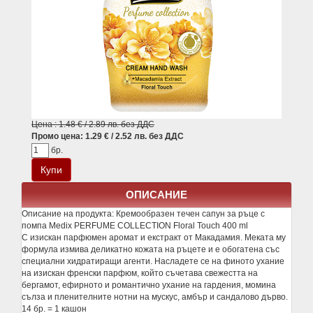
Цена : 1.48 € / 2.89 лв. без ДДС
Промо цена: 1.29 € / 2.52 лв. без ДДС
бр.
ОПИСАНИЕ
Описание на продукта:
Кремообразен течен сапун за ръце с
помпа Medix PERFUME COLLECTION Floral Touch 400 ml
С изискан парфюмен аромат и екстракт от Макадамия. Меката му
формула измива деликатно кожата на ръцете и е обогатена със
специални хидратиращи агенти. Насладете се на финото ухание
на изискан френски парфюм, който съчетава свежестта на
бергамот, ефирното и романтично ухание на гардения, момина
сълза и пленителните нотни на мускус, амбър и сандалово дърво.
14 бр. = 1 кашон