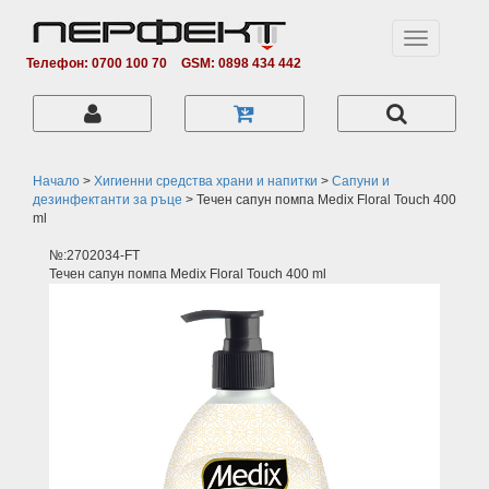
Toggle
navigation
Телефон: 0700 100 70
GSM: 0898 434 442
Начало
>
Хигиенни средства храни и напитки
>
Сапуни и
дезинфектанти за ръце
>
Течен сапун помпа Medix Floral Touch 400
ml
№:2702034-FT
Течен сапун помпа Medix Floral Touch 400 ml