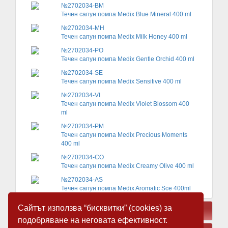
№2702034-BM
Течен сапун помпа Medix Blue Mineral 400 ml
№2702034-MH
Течен сапун помпа Medix Milk Honey 400 ml
№2702034-PO
Течен сапун помпа Medix Gentle Orchid 400 ml
№2702034-SE
Течен сапун помпа Medix Sensitive 400 ml
№2702034-VI
Течен сапун помпа Medix Violet Blossom 400
ml
№2702034-PM
Течен сапун помпа Medix Precious Moments
400 ml
№2702034-CO
Течен сапун помпа Medix Creamy Olive 400 ml
№2702034-AS
Течен сапун помпа Medix Aromatic Sce 400ml
Сайтът използва “бисквитки” (cookies) за
СВЪРЗАНИ ПРОДУКТИ
подобряване на неговата ефективност.