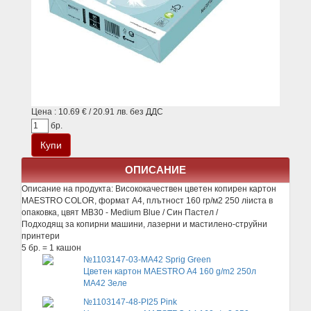
Цена : 10.69 € / 20.91 лв. без ДДС
бр.
ОПИСАНИЕ
Описание на продукта:
Висококачествен цветен копирен картон
MAESTRO COLOR, формат А4, плътност 160 гр/м2 250 лiиста в
опаковка, цвят MB30 - Medium Blue / Син Пастел /
Подходящ за копирни машини, лазерни и мастилено-струйни
принтери
5 бр. = 1 кашон
№1103147-03-MА42 Sprig Green
Цветен картон MAESTRO А4 160 g/m2 250л
MA42 Зеле
№1103147-48-PI25 Pink