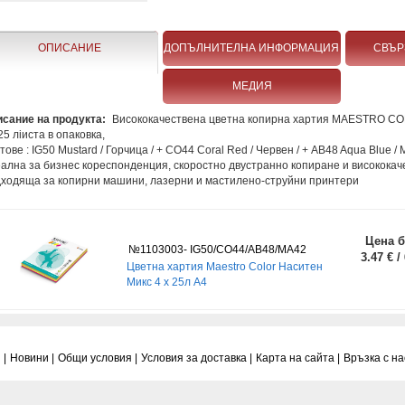
ОПИСАНИЕ
ДОПЪЛНИТЕЛНА ИНФОРМАЦИЯ
СВЪР
МЕДИЯ
сание на продукта:
Висококачествена цветна копирна хартия MAESTRO COL
 25 лiиста в опаковка,
тове : IG50 Mustard / Горчица / + CO44 Coral Red / Червен / + AB48 Aqua Blue /
ална за бизнес кореспонденция, скоростно двустранно копиране и висококач
ходяща за копирни машини, лазерни и мастилено-струйни принтери
Цена б
№1103003- IG50/CO44/AB48/MA42
3.47 € /
Цветна хартия Maestro Color Наситен
Микс 4 х 25л A4
 |
Новини |
Общи условия |
Условия за доставка |
Карта на сайта |
Връзка с нас