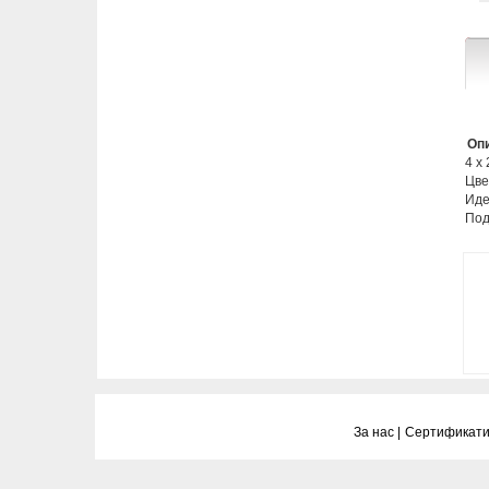
Опи
4 х
Цве
Иде
Под
За нас |
Сертификати