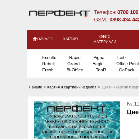
Телефон:
0700 100
GSM:
0898 434 44
ОФИС
НАЧАЛО
ХАРТИЯ
МАТЕРИАЛИ
Esselte
Rapid
Pigna
Leitz
Rebell
Grand
Eagle
Office Point
Fresh
Bi-Office
TooR
GoPack
Начало
>
Хартия и хартиени изделия
>
Цветни хартии и ка
№:11
Цве