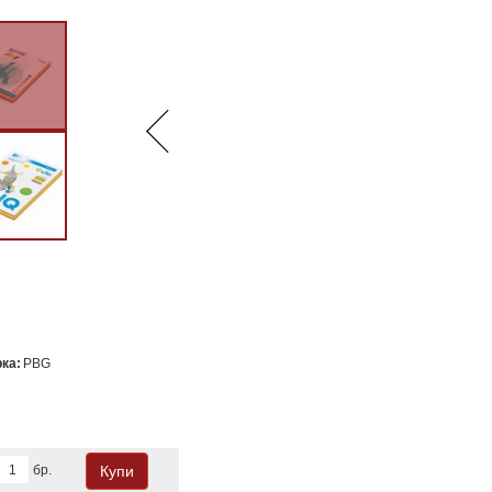
ка:
PBG
бр.