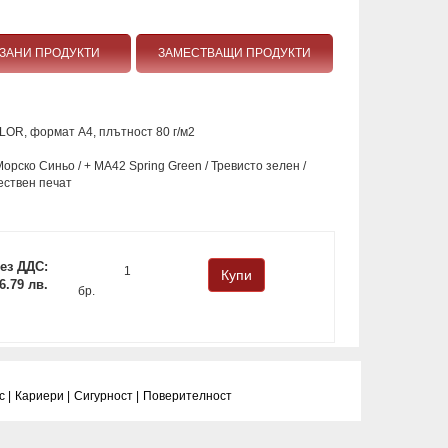
ЗАНИ ПРОДУКТИ
ЗАМЕСТВАЩИ ПРОДУКТИ
OR, формат А4, плътност 80 г/м2
 Морско Синьо / + MA42 Spring Green / Тревисто зелен /
ествен печат
ез ДДС:
 6.79 лв.
бр.
 |
Кариери |
Сигурност |
Поверитeлност