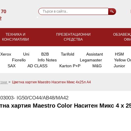
 70
2
ТЕХНИКА И
ПРЕЗЕНТАЦИОННИ
ОБЗАВЕЖ
КОНСУМАТИВИ
СРЕДСТВА
ОФ
Xerox
Uni
B2B
Tarifold
Assistant
HSM
Fiorello
Info Notes
Legamaster
Yellow O
SAX
AD CLASS
Karton P+P
M&G
Junior
ртони
>
Цветна хартия Maestro Наситен Микс 4х25л A4
03003- IG50/CO44/AB48/MA42
тна хартия Maestro Color Наситен Микс 4 х 2