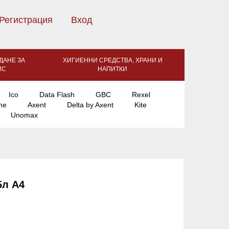
Регистрация
Вход
ДАНЕ ЗА
ХИГИЕННИ СРЕДСТВА, ХРАНИ И
ИС
НАПИТКИ
Ico
Data Flash
GBC
Rexel
ne
Axent
Delta by Axent
Kite
Unomax
5л A4