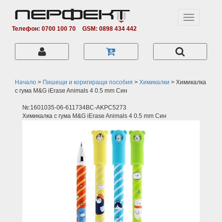
Toggle
navigation
Телефон: 0700 100 70
GSM: 0898 434 442
Начало
>
Пишещи и коригиращи пособия
>
Химикалки
>
Химикалка
с гума M&G iErase Animals 4 0.5 mm Син
№:1601035-06-611734BC-AKPC5273
Химикалка с гума M&G iErase Animals 4 0.5 mm Син