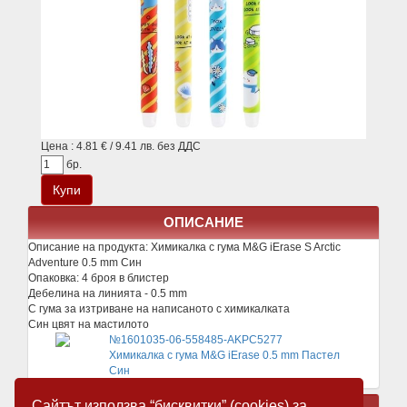
Цена : 4.81 € / 9.41 лв. без ДДС
бр.
ОПИСАНИЕ
Описание на продукта:
Химикалка с гума M&G iErase S Arctic
Adventure 0.5 mm Син
Опаковка: 4 броя в блистер
Дебелина на линията - 0.5 mm
С гума за изтриване на написаното с химикалката
Син цвят на мастилото
№1601035-06-558485-AKPC5277
Химикалка с гума M&G iErase 0.5 mm Пастел
Син
Сайтът използва “бисквитки” (cookies) за