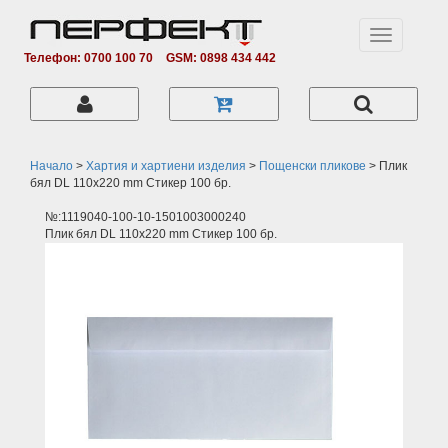
Toggle
navigation
Телефон: 0700 100 70
GSM: 0898 434 442
Начало
>
Хартия и хартиени изделия
>
Пощенски пликове
>
Плик
бял DL 110x220 mm Стикер 100 бр.
№:1119040-100-10-1501003000240
Плик бял DL 110x220 mm Стикер 100 бр.