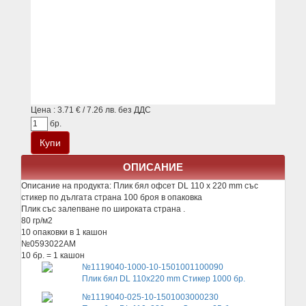
Цена : 3.71 € / 7.26 лв. без ДДС
бр.
ОПИСАНИЕ
Описание на продукта:
Плик бял офсет DL 110 x 220 mm със
стикер по дългата страна 100 броя в опаковка
Плик със залепване по широката страна .
80 гр/м2
10 опаковки в 1 кашон
№0593022AM
10 бр. = 1 кашон
№1119040-1000-10-1501001100090
Плик бял DL 110x220 mm Стикер 1000 бр.
№1119040-025-10-1501003000230