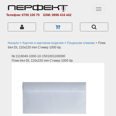
Toggle
navigation
Телефон: 0700 100 70
GSM: 0898 434 442
Начало
>
Хартия и хартиени изделия
>
Пощенски пликове
>
Плик
бял DL 110x220 mm Стикер 1000 бр.
№:1119040-1000-10-1501001100090
Плик бял DL 110x220 mm Стикер 1000 бр.