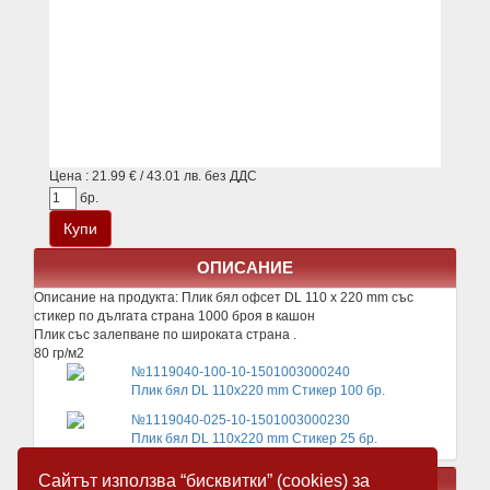
Цена : 21.99 € / 43.01 лв. без ДДС
бр.
ОПИСАНИЕ
Описание на продукта:
Плик бял офсет DL 110 x 220 mm със
стикер по дългата страна 1000 броя в кашон
Плик със залепване по широката страна .
80 гр/м2
№1119040-100-10-1501003000240
Плик бял DL 110x220 mm Стикер 100 бр.
№1119040-025-10-1501003000230
Плик бял DL 110x220 mm Стикер 25 бр.
Сайтът използва “бисквитки” (cookies) за
СВЪРЗАНИ ПРОДУКТИ