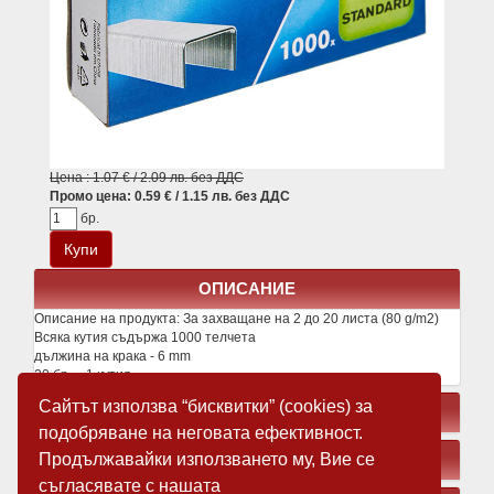
Цена : 1.07 € / 2.09 лв. без ДДС
Промо цена: 0.59 € / 1.15 лв. без ДДС
бр.
ОПИСАНИЕ
Описание на продукта:
За захващане на 2 до 20 листа (80 g/m2)
Всяка кутия съдържа 1000 телчета
дължина на крака - 6 mm
20 бр. = 1 кутия
Сайтът използва “бисквитки” (cookies) за
СВЪРЗАНИ ПРОДУКТИ
подобряване на неговата ефективност.
Продължавайки използването му, Вие се
ЗАМЕСТВАЩИ ПРОДУКТИ
съгласявате с нашата