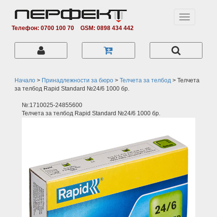
Toggle
navigation
Телефон: 0700 100 70
GSM: 0898 434 442
Начало
>
Принадлежности за бюро
>
Телчета за телбод
>
Телчета
за телбод Rapid Standard №24/6 1000 бр.
№:1710025-24855600
Телчета за телбод Rapid Standard №24/6 1000 бр.