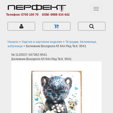
Toggle
navigation
Телефон: 0700 100 70
GSM: 0898 434 442
Начало
>
Хартия и хартиени изделия
>
Тетрадки, бележници,
азбучници
>
Бележник Bourgeois A5 64л Ред Тв.К. 9541
№:1120037-347362-9541
Бележник Bourgeois A5 64л Ред Тв.К. 9541