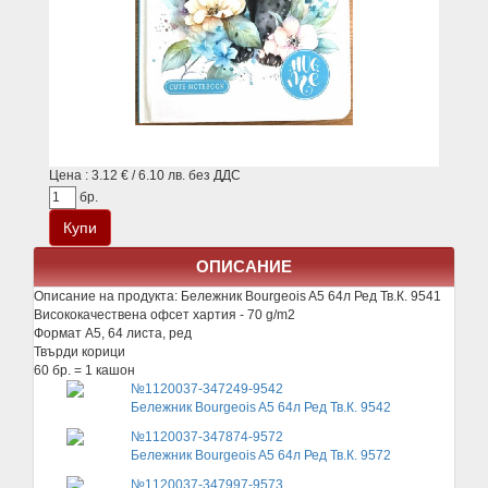
Цена : 3.12 € / 6.10 лв. без ДДС
бр.
ОПИСАНИЕ
Описание на продукта:
Бележник Bourgeois A5 64л Ред Тв.К. 9541
Висококачествена офсет хартия - 70 g/m2
Формат A5, 64 листа, ред
Твърди корици
60 бр. = 1 кашон
№1120037-347249-9542
Бележник Bourgeois A5 64л Ред Тв.К. 9542
№1120037-347874-9572
Бележник Bourgeois A5 64л Ред Тв.К. 9572
№1120037-347997-9573