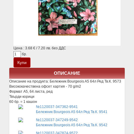
Цена : 3.68 € / 7.20 лв. без ДДС
бр.
ОПИСАНИЕ
Описание на продукта:
Бележник Bourgeois A5 64л Ред Тв.К. 9573
Висококачествена офсет хартия - 70 g/m2
Формат A5, 64 листа, ред
Твърди корици
60 бр. = 1 кашон
№1120037-347362-9541
Бележник Bourgeois A5 64л Ред Тв.К. 9541
№1120037-347249-9542
Бележник Bourgeois A5 64л Ред Тв.К. 9542
№1120037-347874-9572