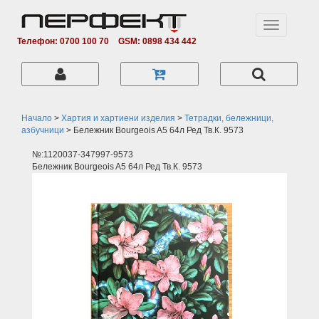
Toggle
navigation
Телефон: 0700 100 70
GSM: 0898 434 442
Начало
>
Хартия и хартиени изделия
>
Тетрадки, бележници,
азбучници
>
Бележник Bourgeois A5 64л Ред Тв.К. 9573
№:1120037-347997-9573
Бележник Bourgeois A5 64л Ред Тв.К. 9573