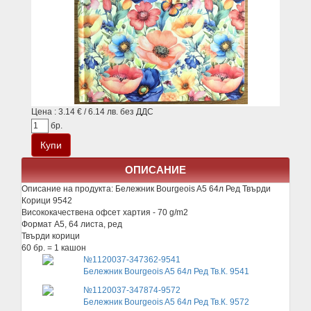
Цена : 3.14 € / 6.14 лв. без ДДС
бр.
ОПИСАНИЕ
Описание на продукта:
Бележник Bourgeois A5 64л Ред Твърди
Корици 9542
Висококачествена офсет хартия - 70 g/m2
Формат A5, 64 листа, ред
Твърди корици
60 бр. = 1 кашон
№1120037-347362-9541
Бележник Bourgeois A5 64л Ред Тв.К. 9541
№1120037-347874-9572
Бележник Bourgeois A5 64л Ред Тв.К. 9572