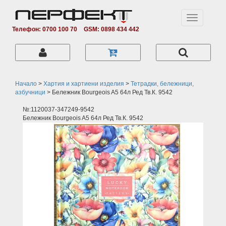
Toggle
navigation
Телефон: 0700 100 70
GSM: 0898 434 442
Начало
>
Хартия и хартиени изделия
>
Тетрадки, бележници,
азбучници
>
Бележник Bourgeois A5 64л Ред Тв.К. 9542
№:1120037-347249-9542
Бележник Bourgeois A5 64л Ред Тв.К. 9542